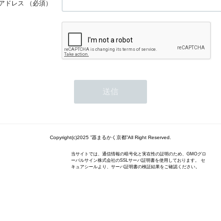
アドレス
（必須）
Copyright(c)2025 ”器まるかく京都”All Right Reserved.
当サイトでは、通信情報の暗号化と実在性の証明のため、GMOグロ
ーバルサイン株式会社のSSLサーバ証明書を使用しております。 セ
キュアシールより、サーバ証明書の検証結果をご確認ください。